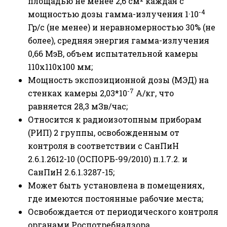
площадью не менее 2,6 см² каждая с
-4
мощностью дозы гамма-излучения 1·10
Гр/c (не менее) и неравномерностью 30% (не
более), средняя энергия гамма-излучения
0,66 МэВ, объем испытательной камеры
110х110х100 мм;
Мощность экспозиционной дозы (МЭД) на
-7
стенках камеры 2,03*10
A/кг, что
равняется 28,3 мЗв/час;
Относится к радиоизотопным приборам
(РИП) 2 группы, освобожденным от
контроля в соответствии с СанПиН
2.6.1.2612-10 (ОСПОРБ-99/2010) п.1.7.2. и
СанПиН 2.6.1.3287-15;
Может быть установлена в помещениях,
где имеются постоянные рабочие места;
Освобождается от периодического контроля
органами Роспотребнадзора.