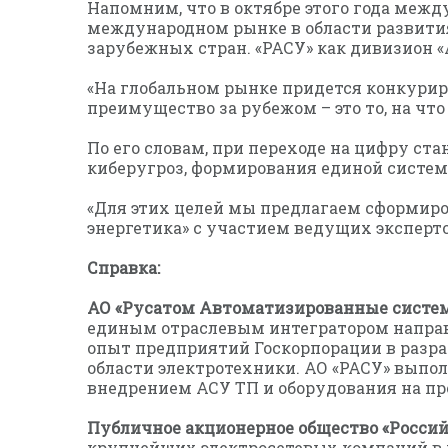
Напомним, что в октябре этого года межд
международном рынке в области развити
зарубежных стран. «РАСУ» как дивизион «
«На глобальном рынке придется конкури
преимущество за рубежом – это то, на что
По его словам, при переходе на цифру с
киберугроз, формирования единой систем
«Для этих целей мы предлагаем сформиро
энергетика» с участием ведущих эксперто
Справка:
АО «Русатом Автоматизированные систем
единым отраслевым интегратором направл
опыт предприятий Госкорпорации в разр
области электротехники. АО «РАСУ» выпол
внедрением АСУ ТП и оборудования на про
Публичное акционерное общество «Российс
крупнейших электросетевых компаний в м