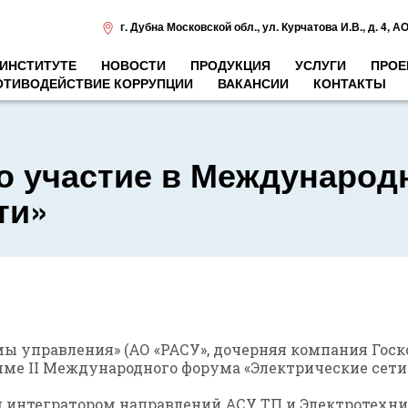
г. Дубна Московской обл.
,
ул. Курчатова И.В., д. 4
,
АО
 ИНСТИТУТЕ
НОВОСТИ
ПРОДУКЦИЯ
УСЛУГИ
ПРОЕ
ОТИВОДЕЙСТВИЕ КОРРУПЦИИ
ВАКАНСИИ
КОНТАКТЫ
о участие в Междунаро
ти»
 управления» (АО «РАСУ», дочерняя компания Госк
ме II Международного форума «Электрические сети»,
 интегратором направлений АСУ ТП и Электротехни