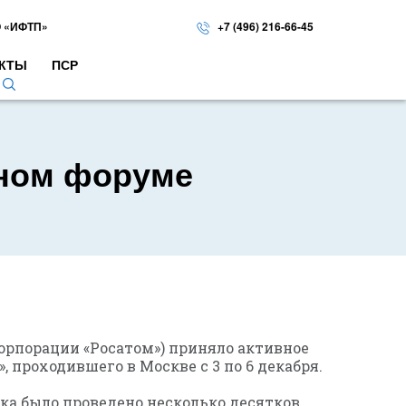
 «ИФТП»
+7 (496) 216-66-45
КТЫ
ПСР
дном форуме
орпорации «Росатом») приняло активное
 проходившего в Москве с 3 по 6 декабря.
ка было проведено несколько десятков