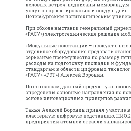
деловых встреч, подписаны меморандум 
услуг по проектированию и вводу в дейс
Петербургским политехническим универс
При обходе выставки генеральный директ
«РАСУ») электротехнические решения мо
«Модульные подстанции – продукт с высо
отдельное оборудование продавать стано
серьезные преимущества по размеру пятна
расходы на подготовку площадки и фунд
стандартам в области цифровых технолог
«РАСУ»-«РЭТ») Алексей Воронин.
По его словам, данный продукт уже вклю
определены основные направления по по
основе инновационных принципов развит
Также Алексей Воронин принял участие в 
кластерную цифровую подстанцию, НИОКР 
предприятий атомной отрасли запланиров