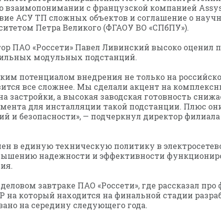
о взаимопонимании с французской компанией Assy
твие АСУ ТП сложных объектов и соглашение о науч
итетом Петра Великого (ФГАОУ ВО «СПбПУ»).
ор ПАО «Россети» Павел Ливинский высоко оценил п
бильных модульных подстанций.
ким потенциалом внедрения не только на российско
вится все сложнее. Мы сделали акцент на комплекс
 застройки, а высокая заводская готовность снижае
амента для инсталляции такой подстанции. Плюс 
ий и безопасности», — подчеркнул директор филиала
чен в единую техническую политику в электросетево
вышению надежности и эффективности функциониро
ия.
деловом завтраке ПАО «Россети», где рассказал про
на который находится на финальной стадии разрабо
ано на середину следующего года.