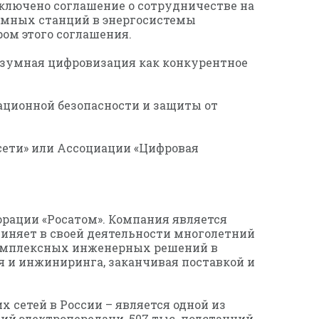
аключено соглашение о сотрудничестве на
омных станций в энергосистемы
ром этого соглашения.
азумная цифровизация как конкурентное
ационной безопасности и защиты от
сети» или Ассоциации «Цифровая
орации «Росатом». Компания является
диняет в своей деятельности многолетний
комплексных инженерных решений в
я и инжиниринга, заканчивая поставкой и
х сетей в России – является одной из
ий электропередачи, 507 тыс. подстанций