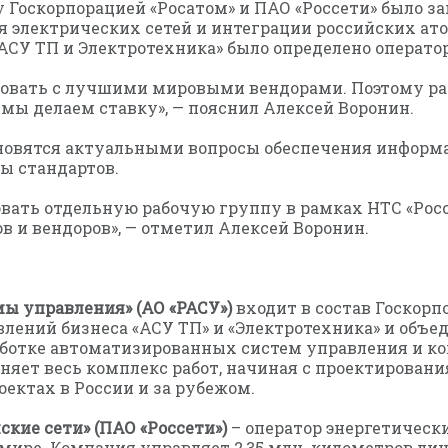
у Госкорпорацией «Росатом» и ПАО «Россети» было з
я электрических сетей и интеграции российских ат
АСУ ТП и Электротехника» было определено операто
ровать с лучшими мировыми вендорами. Поэтому р
 мы делаем ставку», — пояснил Алексей Воронин.
тановятся актуальными вопросы обеспечения информ
ы стандартов.
вать отдельную рабочую группу в рамках НТС «Рос
в и вендоров», — отметил Алексей Воронин.
ы управления» (АО «РАСУ»)
входит в состав Госкорп
ений бизнеса «АСУ ТП» и «Электротехника» и объе
аботке автоматизированных систем управления и 
няет весь комплекс работ, начиная с проектировани
ектах в России и за рубежом.
кие сети» (ПАО «Россети»)
– оператор энергетически
ире. Компания управляет 2,35 млн. километров лин