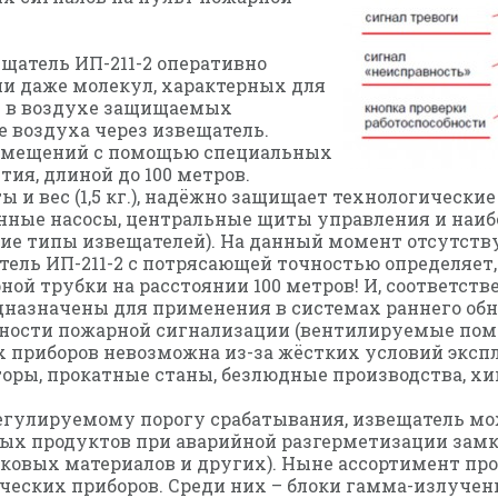
атель ИП-211-2 оперативно
и даже молекул, характерных для
я в воздухе защищаемых
 воздуха через извещатель.
помещений с помощью специальных
ия, длиной до 100 метров.
и вес (1,5 кг.), надёжно защищает технологические
ные насосы, центральные щиты управления и наибол
ие типы извещателей). На данный момент отсутств
тель ИП-211-2 с потрясающей точностью определяет
ной трубки на расстоянии 100 метров! И, соответств
едназначены для применения в системах раннего о
ости пожарной сигнализации (вентилируемые помеще
гих приборов невозможна из-за жёстких условий экс
кторы, прокатные станы, безлюдные производства, х
егулируемому порогу срабатывания, извещатель мож
ных продуктов при аварийной разгерметизации зам
ковых материалов и других). Ныне ассортимент пр
ческих приборов. Среди них – блоки гамма-излучен