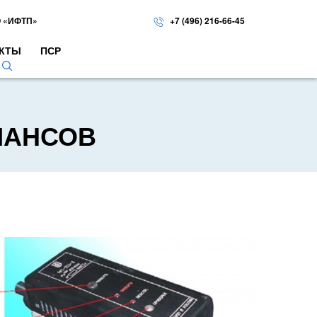
 «ИФТП»
+7 (496) 216-66-45
КТЫ
ПСР
ШАНСОВ