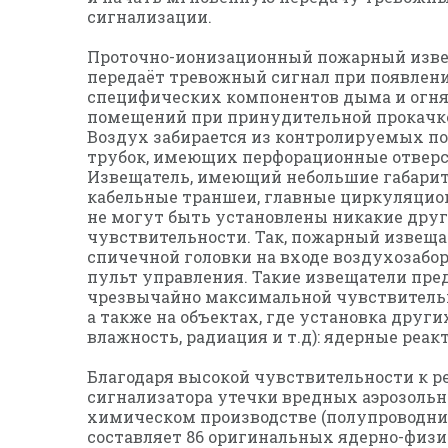
сигнализации.
Проточно-ионизационный пожарный извещ
передаёт тревожный сигнал при появлени
специфических компонентов дыма и огн
помещений при принудительной прокачке
Воздух забирается из контролируемых 
трубок, имеющих перфорационные отверст
Извещатель, имеющий небольшие габариты 
кабельные траншеи, главные циркуляцион
не могут быть установлены никакие друг
чувствительности. Так, пожарный извеща
спичечной головки на входе воздухозабор
пульт управления. Такие извещатели пр
чрезвычайно максимальной чувствительн
а также на объектах, где установка дру
влажность, радиация и т.д): ядерные реа
Благодаря высокой чувствительности к р
сигнализатора утечки вредных аэрозоль
химическом производстве (полупроводни
составляет 86 оригинальных ядерно-физи