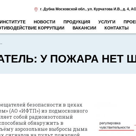
г. Дубна Московской обл.
,
ул. Курчатова И.В., д. 4
,
АО
 ИНСТИТУТЕ
НОВОСТИ
ПРОДУКЦИЯ
УСЛУГИ
ПРОЕ
ОТИВОДЕЙСТВИЕ КОРРУПЦИИ
ВАКАНСИИ
КОНТАКТЫ
.
ТЕЛЬ: У ПОЖАРА НЕТ 
ещателей безопасности в цехах
м» (АО «ИФТП») из подмосковного
вляет собой радиоизотопный
способный обнаружить в
бъёму аэрозольные выбросы дыма
х сигналов на пульт пожарной