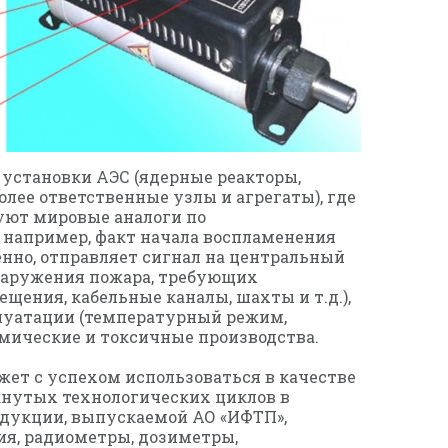
 установки АЭС (ядерные реакторы,
ее ответственные узлы и агрегаты), где
уют мировые аналоги по
, например, факт начала воспламенения
енно, отправляет сигнал на центральный
бнаружения пожара, требующих
ния, кабельные каналы, шахты и т.д.),
плуатации (температурный режим,
имические и токсичные производства.
ет с успехом использоваться в качестве
кнутых технологических циклов в
одукции, выпускаемой АО «ИФТП»,
ия, радиометры, дозиметры,