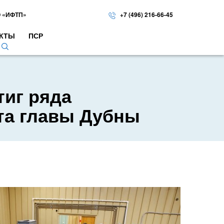
 «ИФТП»
+7 (496) 216-66-45
КТЫ
ПСР
тиг ряда
ита главы Дубны