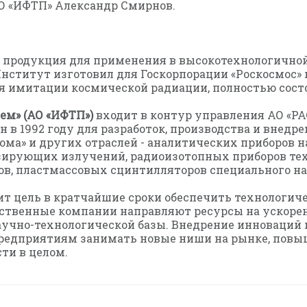
О «ИФТП» Александр Смирнов.
я продукция для применения в высокотехнологичн
у Институт изготовил для Госкорпорации «Роскосмо
ля имитации космической радиации, полностью сос
ем» (АО «ИФТП»)
входит в контур управления АО «РА
н в 1992 году для разработок, производства и внед
ома» и других отраслей - аналитических приборов н
зирующих излучений, радиоизотопных приборов тех
в, пластмассовых сцинтилляторов специального на
 цель в кратчайшие сроки обеспечить технологиче
ественные компании направляют ресурсы на ускоре
аучно-технологической базы. Внедрение инноваций 
 предприятиям занимать новые ниши на рынке, повы
ти в целом.