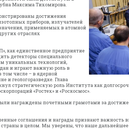
Дубна Максима Тихомирова.
монстрированы достижения
изотопных приборов, излучателей
азначения, применяемых в атомной
 других отраслях
», как единственное предприятие
одить детекторы специального
ем уникальных технологий,
дан и играют важную роль в
в том числе – в ядерной
е и геологоразведке. Глава
ркнул стратегическую роль Института как долгосроч
скорпораций «Ростех» и «Роскосмос».
были награждены почетными грамотами за достижен
ченные соглашения и награды признают важность в
и страны в целом. Мы уверены, что наше дальнейше