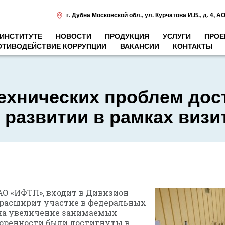
г. Дубна Московской обл.
,
ул. Курчатова И.В., д. 4
,
АО
 ИНСТИТУТЕ
НОВОСТИ
ПРОДУКЦИЯ
УСЛУГИ
ПРОЕ
ОТИВОДЕЙСТВИЕ КОРРУПЦИИ
ВАКАНСИИ
КОНТАКТЫ
ехнических проблем дос
 развитии в рамках виз
О «ИФТП», входит в Дивизион
) расширит участие в федеральных
на увеличение занимаемых
воренности были достигнуты в