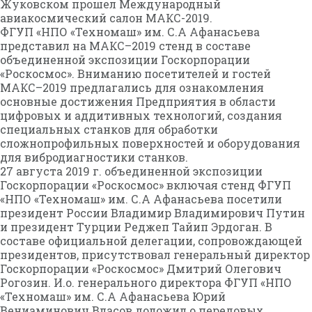
Жуковском прошел Международный
авиакосмический салон МАКС-2019.
ФГУП «НПО «Техномаш» им. С.А Афанасьева
представил на МАКС–2019 стенд в составе
объединенной экспозиции Госкорпорации
«Роскосмос». Вниманию посетителей и гостей
МАКС–2019 предлагались для ознакомления
основные достижения Предприятия в области
цифровых и аддитивных технологий, создания
специальных станков для обработки
сложнопрофильных поверхностей и оборудования
для вибродиагностики станков.
27 августа 2019 г. объединенной экспозиции
Госкорпорации «Роскосмос» включая стенд ФГУП
«НПО «Техномаш» им. С.А Афанасьева посетили
президент России Владимир Владимирович Путин
и президент Турции Реджеп Тайип Эрдоган. В
составе официальной делегации, сопровождающей
президентов, присутствовал генеральный директор
Госкорпорации «Роскосмос» Дмитрий Олегович
Рогозин. И.о. генерального директора ФГУП «НПО
«Техномаш» им. С.А Афанасьева Юрий
Вениаминович Власов доложил о передовых