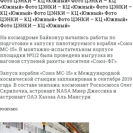
Фото ЦЭНКИ — КЦ «Южный» Фото ЦЭНКИ — КЦ
«Южный» Фото ЦЭНКИ — КЦ «Южный» Фото ЦЭНКИ —
КЦ «Южный» Фото ЦЭНКИ — КЦ «Южный» Фото
ЦЭНКИ — КЦ «Южный» Фото ЦЭНКИ — КЦ «Южный»
Фото ЦЭНКИ — КЦ «Южный»
На космодроме Байконур начались работы по
подготовке к запуску пилотируемого корабля «Союз
МС-15». В монтажно-испытательном корпусе
площадки №112 была проведена выгрузка из
вагонов ступеней ракеты-носителя «Союз-ФГ».
Запуск корабля «Союз МС-15» к Международной
космической станции запланирован в сентябре 2019
года. В составе экипажа: космонавт Роскосмоса Олег
Скрипочка, астронавт NASA Миер Джессика и
астронавт ОАЭ Хаззаа Аль Мансури.
РОСКОСМОС