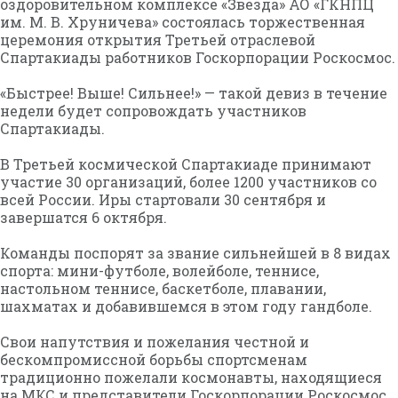
оздоровительном комплексе «Звезда» АО «ГКНПЦ
им. М. В. Хруничева» состоялась торжественная
церемония открытия Третьей отраслевой
Спартакиады работников Госкорпорации Роскосмос.
«Быстрее! Выше! Сильнее!» — такой девиз в течение
недели будет сопровождать участников
Спартакиады.
В Третьей космической Спартакиаде принимают
участие 30 организаций, более 1200 участников со
всей России. Иры стартовали 30 сентября и
завершатся 6 октября.
Команды поспорят за звание сильнейшей в 8 видах
спорта: мини-футболе, волейболе, теннисе,
настольном теннисе, баскетболе, плавании,
шахматах и добавившемся в этом году гандболе.
Свои напутствия и пожелания честной и
бескомпромиссной борьбы спортсменам
традиционно пожелали космонавты, находящиеся
на МКС и представители Госкорпорации Роскосмос.