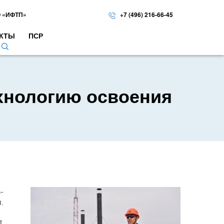
 «ИФТП»
+7 (496) 216-66-45
КТЫ
ПСР
хнологию освоения
-
.
д