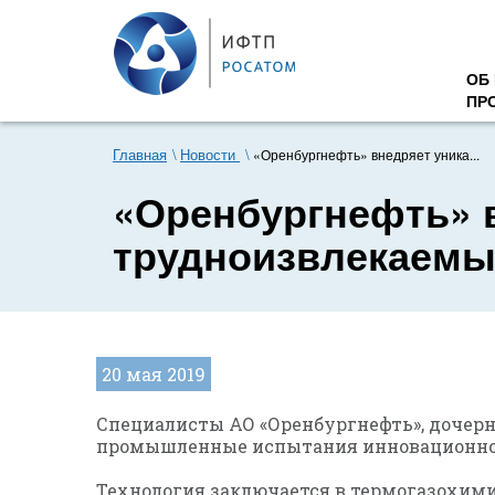
ОБ
ПР
Главная
Новости
«Оренбургнефть» внедряет уника...
«Оренбургнефть» 
трудноизвлекаемы
20 мая 2019
Специалисты АО «Оренбургнефть», дочерн
промышленные испытания инновационной
Технология заключается в термогазохими