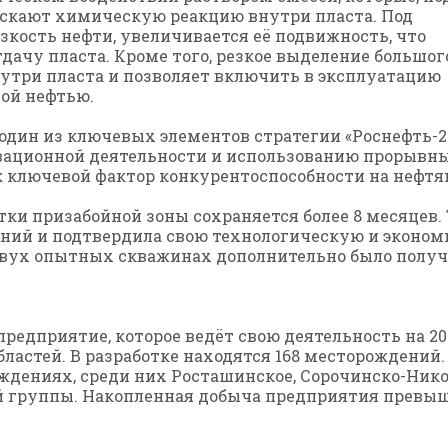
скают химическую реакцию внутри пласта. Под
кость нефти, увеличивается её подвижность, что
дачу пласта. Кроме того, резкое выделение большог
утри пласта и позволяет включить в эксплуатацию
ой нефтью.
один из ключевых элементов стратегии «Роснефть-2
вационной деятельности и использованию прорывны
к ключевой фактор конкурентоспособности на нефтя
ки призабойной зоны сохраняется более 8 месяцев.
ний и подтвердила свою технологическую и эконом
вух опытных скважинах дополнительно было получен
редприятие, которое ведёт свою деятельность на 2
бластей. В разработке находятся 168 месторождений.
дениях, среди них Росташинское, Сорочинско-Никол
 группы. Накопленная добыча предприятия превыша