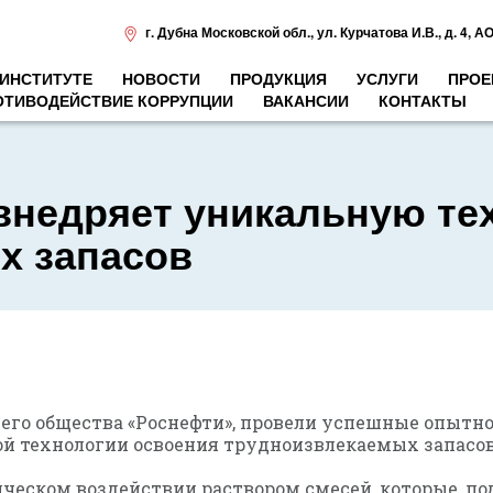
г. Дубна Московской обл.
,
ул. Курчатова И.В., д. 4
,
АО
 ИНСТИТУТЕ
НОВОСТИ
ПРОДУКЦИЯ
УСЛУГИ
ПРОЕ
ОТИВОДЕЙСТВИЕ КОРРУПЦИИ
ВАКАНСИИ
КОНТАКТЫ
внедряет уникальную те
х запасов
его общества «Роснефти», провели успешные опытно
 технологии освоения трудноизвлекаемых запасов
ческом воздействии раствором смесей, которые, по