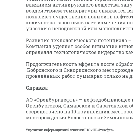
влиянием активирующего вещества, запу
воздействием температуры снижается вяз
позволяет существенно повысить нефтеот
количества газов вызывает изменения вн
участки с неподвижной или малоподвижн
Развитие технологического потенциала – 
Компания уделяет особое внимание инно
определяя технологическое лидерство ка
Продолжительность эффекта после обработ
Бобровского и Скворцовского месторожде
проведённых работ суммарно только на д
Справка:
АО «Оренбургнефть» — нефтедобывающее п
Оренбургской, Самарской и Саратовской о
сосредоточено на 10 крупнейших месторож
месторождения Волостновско-Землянской
Управление информационной политики ПАО «НК «Роснефть»