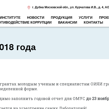
г. Дубна Московской обл.
,
ул. Курчатова И.В., д. 4
,
АО
 ИНСТИТУТЕ
НОВОСТИ
ПРОДУКЦИЯ
УСЛУГИ
ПРОЕ
ОТИВОДЕЙСТВИЕ КОРРУПЦИИ
ВАКАНСИИ
КОНТАКТЫ
018 года
я о грантах молодым ученым и специалистам ОИЯИ г
пределенной форме.
одимо заполнить годовой отчет для ОМУС
до 23 ноября
тается на усмотрение самих Лабораторий!