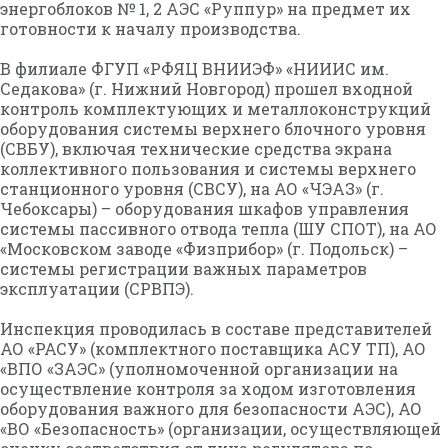
энергоблоков № 1, 2 АЭС «Руппур» на предмет их
готовности к началу производства.
В филиале ФГУП «РФЯЦ ВНИИЭФ» «НИИИС им.
Седакова» (г. Нижний Новгород) прошел входной
контроль комплектующих и металлоконструкций
оборудования системы верхнего блочного уровня
(СВБУ), включая технические средства экрана
коллективного пользования и системы верхнего
станционного уровня (СВСУ), на АО «ЧЭАЗ» (г.
Чебоксары) – оборудования шкафов управления
системы пассивного отвода тепла (ШУ СПОТ), на АО
«Московском заводе «Физприбор» (г. Подольск) –
системы регистрации важных параметров
эксплуатации (СРВПЭ).
Инспекция проводилась в составе представителей
АО «РАСУ» (комплектного поставщика АСУ ТП), АО
«ВПО «ЗАЭС» (уполномоченной организации на
осуществление контроля за ходом изготовления
оборудования важного для безопасности АЭС), АО
«ВО «Безопасность» (организации, осуществляющей