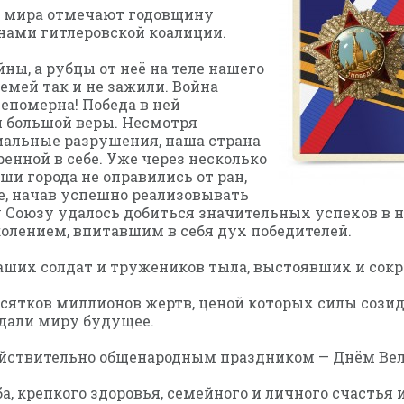
го мира отмечают годовщину
нами гитлеровской коалиции.
йны, а рубцы от неё на теле нашего
емей так и не зажили. Война
непомерна! Победа в ней
и большой веры. Несмотря
иальные разрушения, наша страна
енной в себе. Уже через несколько
ши города не оправились от ран,
ре, начав успешно реализовывать
Союзу удалось добиться значительных успехов в нау
олением, впитавшим в себя дух победителей.
наших солдат и тружеников тыла, выстоявших и со
есятков миллионов жертв, ценой которых силы сози
дали миру будущее.
ействительно общенародным праздником — Днём Ве
 крепкого здоровья, семейного и личного счастья 