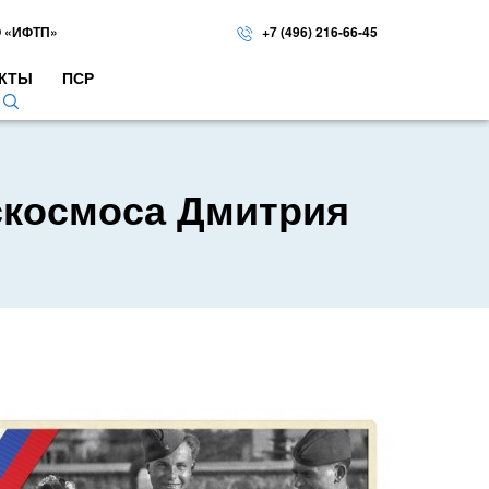
 «ИФТП»
+7 (496) 216-66-45
КТЫ
ПСР
скосмоса Дмитрия