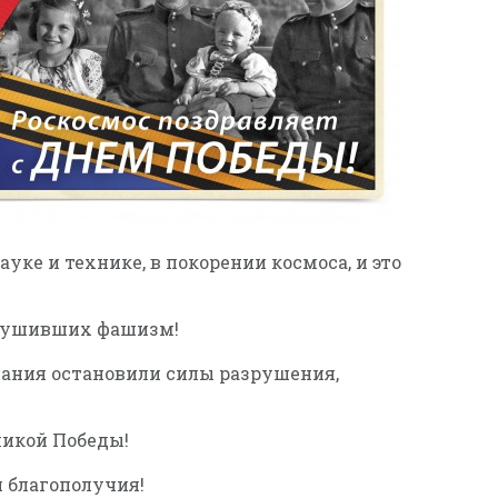
ке и технике, в покорении космоса, и это
крушивших фашизм!
дания остановили силы разрушения,
ликой Победы!
и благополучия!