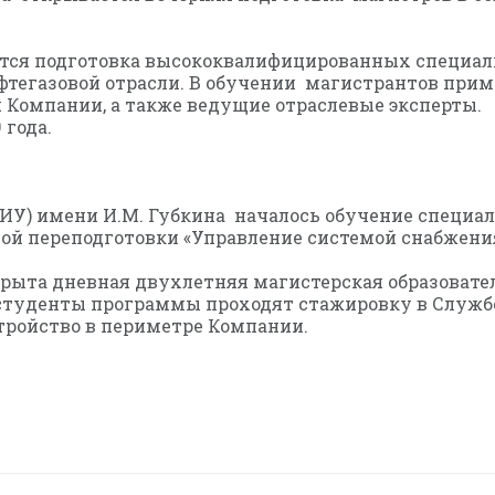
тся подготовка высококвалифицированных специал
ефтегазовой отрасли. В обучении магистрантов при
Компании, а также ведущие отраслевые эксперты.
 года.
 (НИУ) имени И.М. Губкина началось обучение специ
ой переподготовки «Управление системой снабжения
ткрыта дневная двухлетняя магистерская образоват
 студенты программы проходят стажировку в Служб
ройство в периметре Компании.