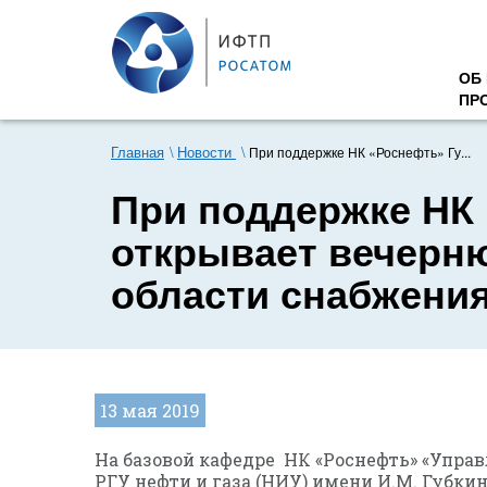
ОБ
ПР
Главная
Новости
При поддержке НК «Роснефть» Гу...
При поддержке НК 
открывает вечерн
области снабжени
13 мая 2019
На базовой кафедре НК «Роснефть» «Упра
РГУ нефти и газа (НИУ) имени И.М. Губки