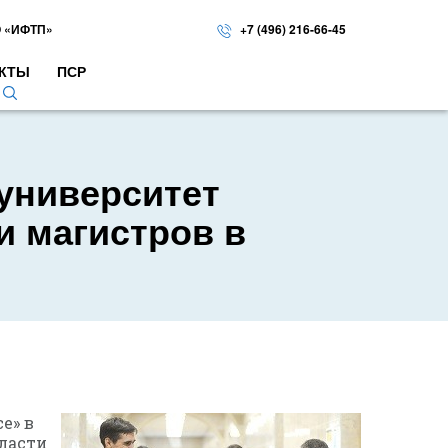
 «ИФТП»
+7 (496) 216-66-45
КТЫ
ПСР
университет
и магистров в
е» в
бласти