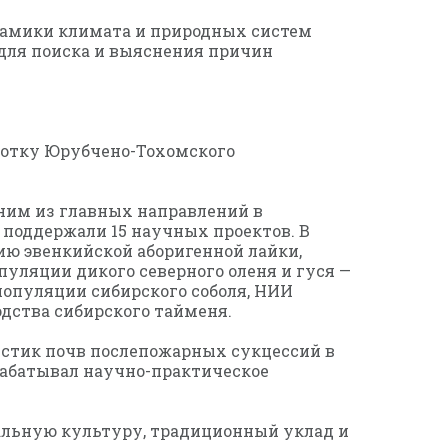
намики климата и природных систем
для поиска и выяснения причин
аботку Юрубчено-Тохомского
ним из главных направлений в
 поддержали 15 научных проектов. В
ю эвенкийской аборигенной лайки,
уляции дикого северного оленя и гуся —
популяции сибирского соболя, НИИ
дства сибирского тайменя.
истик почв послепожарных сукцессий в
рабатывал научно-практическое
альную культуру, традиционный уклад и