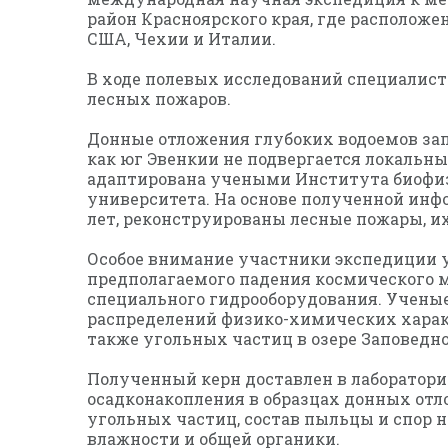
район Красноярского края, где располож
США, Чехии и Италии.
В ходе полевых исследований специалис
лесных пожаров.
Донные отложения глубоких водоемов за
как юг Эвенкии не подвергается локаль
адаптирована учеными Института биофизи
университета. На основе полученной ин
лет, реконструированы лесные пожары, и
Особое внимание участники экспедиции у
предполагаемого падения космического м
специального гидрооборудования. Ученые
распределений физико-химических характ
также угольных частиц в озере Заповедно
Полученный керн доставлен в лаборатор
осадконакопления в образцах донных отл
угольных частиц, состав пыльцы и спор н
влажности и общей органики.