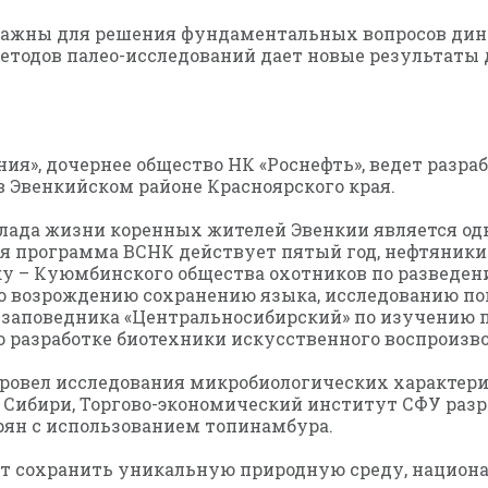
а важны для решения фундаментальных вопросов ди
тодов палео-исследований дает новые результаты 
ия», дочернее общество НК «Роснефть», ведет разр
 Эвенкийском районе Красноярского края.
лада жизни коренных жителей Эвенкии является од
ая программа ВСНК действует пятый год, нефтяники
 – Куюмбинского общества охотников по разведени
о возрождению сохранению языка, исследованию поп
; заповедника «Центральносибирский» по изучению 
 разработке биотехники искусственного воспроизво
 провел исследования микробиологических характер
 Сибири, Торгово-экономический институт СФУ раз
ерян c использованием топинамбура.
т сохранить уникальную природную среду, национ