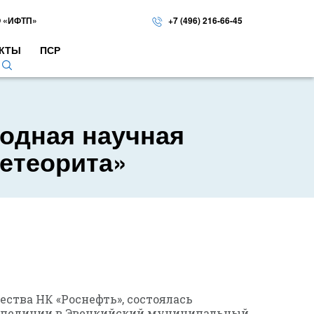
 «ИФТП»
+7 (496) 216-66-45
КТЫ
ПСР
одная научная
метеорита»
ства НК «Роснефть», состоялась
экспедиции в Эвенкийский муниципальный