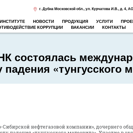
г. Дубна Московской обл.
,
ул. Курчатова И.В., д. 4
,
АО
 ИНСТИТУТЕ
НОВОСТИ
ПРОДУКЦИЯ
УСЛУГИ
ПРОЕ
ОТИВОДЕЙСТВИЕ КОРРУПЦИИ
ВАКАНСИИ
КОНТАКТЫ
НК состоялась междунар
у падения «тунгусского 
-Сибирской нефтегазовой компании», дочернего обще
сту падения «тунгусского метеорита». Участие в 