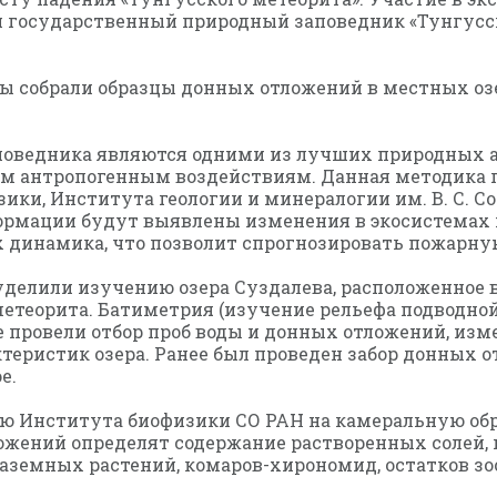
ен государственный природный заповедник «Тунгусск
ты собрали образцы донных отложений в местных о
поведника являются одними из лучших природных 
ным антропогенным воздействиям. Данная методика
ки, Института геологии и минералогии им. В. С. Со
формации будут выявлены изменения в экосистемах
х динамика, что позволит спрогнозировать пожарну
делили изучению озера Суздалева, расположенное в
етеорита. Батиметрия (изучение рельефа подводной
 провели отбор проб воды и донных отложений, изм
еристик озера. Ранее был проведен забор донных от
е.
ию Института биофизики СО РАН на камеральную обр
ожений определят содержание растворенных солей, 
аземных растений, комаров-хирономид, остатков зоо