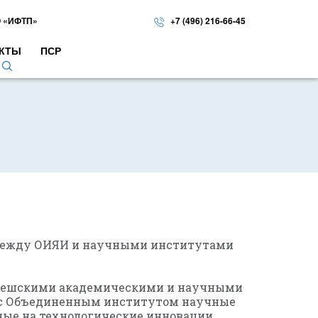
 «ИФТП»
+7 (496) 216-66-45
КТЫ
ПСР
и
а между ОИЯИ и научными институтами
 чешскими академическими и научными
е с Объединенным институтом научные
ые на технологические инновации,