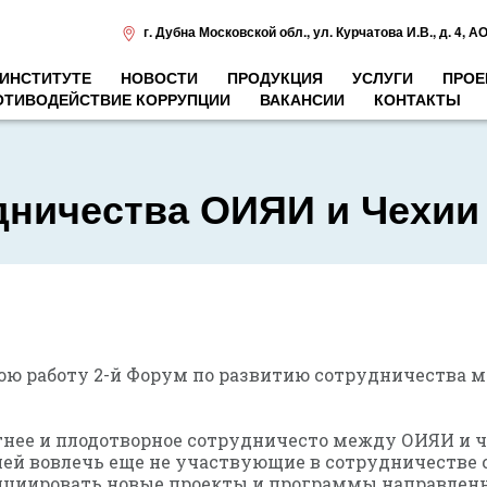
г. Дубна Московской обл.
,
ул. Курчатова И.В., д. 4
,
АО
 ИНСТИТУТЕ
НОВОСТИ
ПРОДУКЦИЯ
УСЛУГИ
ПРОЕ
ОТИВОДЕЙСТВИЕ КОРРУПЦИИ
ВАКАНСИИ
КОНТАКТЫ
дничества ОИЯИ и Чехи
 свою работу 2-й Форум по развитию сотрудничеств
тнее и плодотворное сотрудничесто между ОИЯИ и
чей вовлечь еще не участвующие в сотрудничеств
нициировать новые проекты и программы направленн