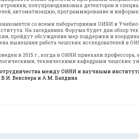
ектроники, полупроводниковых детекторов и специ
телей, автоматизацию, программирование и информа
 ознакомятся со всеми лабораториями ОИЯИ и Учебно
ститута. На заседаниях Форума будет дан обзор те
ии, пройдут обсуждения мер поддержки и координа
лена нынешняя работа чешских исследователей в ОИ
ден в 2015 г., когда в ОИЯИ приехали профессора,
логическими, техническими кафедрами чешских ун
сотрудничества между ОИЯИ и научными института
В.И. Векслера и А.М. Балдина