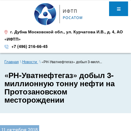
г. Дубна Московской обл.
,
ул. Курчатова И.В., д. 4
,
АО
«ИФТП»
+7 (496) 216-66-45
Главная
Новости
«РН-Уватнефтегаз» добыл 3-милл...
«РН-Уватнефтегаз» добыл 3-
миллионную тонну нефти на
Протозановском
месторождении
11 октября 2018