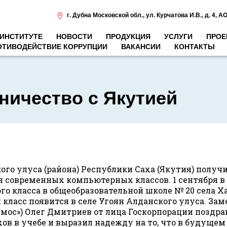
г. Дубна Московской обл.
,
ул. Курчатова И.В., д. 4
,
АО
 ИНСТИТУТЕ
НОВОСТИ
ПРОДУКЦИЯ
УСЛУГИ
ПРОЕ
ОТИВОДЕЙСТВИЕ КОРРУПЦИИ
ВАКАНСИИ
КОНТАКТЫ
ничество с Якутией
го улуса (района) Республики Саха (Якутия) получи
я современных компьютерных классов. 1 сентября в
о класса в общеобразовательной школе № 20 села Х
 класс появится в селе Угоян Алданского улуса. З
смос») Олег Дмитриев от лица Госкорпорации поздр
ов в учебе и выразил надежду на то, что в будуще