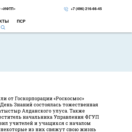
 «ИФТП»
+7 (496) 216-66-45
КТЫ
ПСР
ли от Госкорпорации «Роскосмос»
 День Знаний состоялась тожественная
атыстыр Алданского улуса. Также
аместитель начальника Управления ФГУП
авил учителей и учащихся с началом
м некоторые из них свяжут свою жизнь