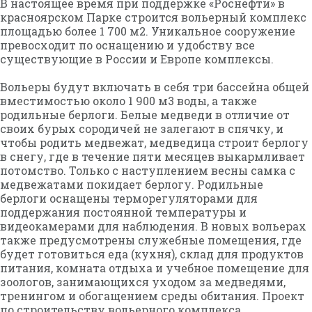
В настоящее время при поддержке «Роснефти» в
красноярском Парке строится вольерный комплекс
площадью более 1 700 м2. Уникальное сооружение
превосходит по оснащению и удобству все
существующие в России и Европе комплексы.
Вольеры будут включать в себя три бассейна общей
вместимостью около 1 900 м3 воды, а также
родильные берлоги. Белые медведи в отличие от
своих бурых сородичей не залегают в спячку, и
чтобы родить медвежат, медведица строит берлогу
в снегу, где в течение пяти месяцев выкармливает
потомство. Только с наступлением весны самка с
медвежатами покидает берлогу. Родильные
берлоги оснащены терморегуляторами для
поддержания постоянной температуры и
видеокамерами для наблюдения. В новых вольерах
также предусмотрены служебные помещения, где
будет готовиться еда (кухня), склад для продуктов
питания, комната отдыха и учебное помещение для
зоологов, занимающихся уходом за медведями,
тренингом и обогащением среды обитания. Проект
по строительству вольерного комплекса