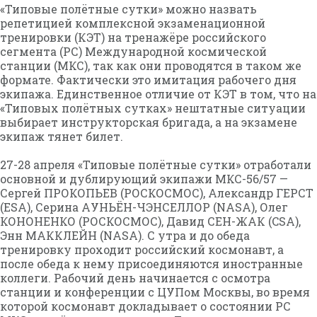
«Типовые полётные сутки» можно назвать
репетицией комплексной экзаменационной
тренировки (КЭТ) на тренажёре российского
сегмента (РС) Международной космической
станции (МКС), так как они проводятся в таком же
формате. Фактически это имитация рабочего дня
экипажа. Единственное отличие от КЭТ в том, что на
«Типовых полётных сутках» нештатные ситуации
выбирает инструкторская бригада, а на экзамене
экипаж тянет билет.
27-28 апреля «Типовые полётные сутки» отработали
основной и дублирующий экипажи МКС-56/57 —
Сергей ПРОКОПЬЕВ (РОСКОСМОС), Александр ГЕРСТ
(ЕSА), Серина АУНЬЁН-ЧЭНСЕЛЛОР (NASA), Олег
КОНОНЕНКО (РОСКОСМОС), Давид СЕН-ЖАК (CSA),
Энн МАККЛЕЙН (NASA). С утра и до обеда
тренировку проходит российский космонавт, а
после обеда к нему присоединяются иностранные
коллеги. Рабочий день начинается с осмотра
станции и конференции с ЦУПом Москвы, во время
которой космонавт докладывает о состоянии РС