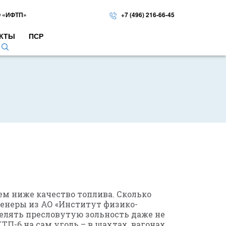
 «ИФТП»
+7 (496) 216-66-45
КТЫ
ПСР
 тем ниже качество топлива. Сколько
женеры из АО «Институт физико-
делять пресловутую зольность даже не
-6 на сам уголь – в шахтах, вагонах,