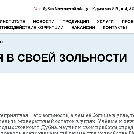
г. Дубна Московской обл.
,
ул. Курчатова И.В., д. 4
,
АО
 ИНСТИТУТЕ
НОВОСТИ
ПРОДУКЦИЯ
УСЛУГИ
ПРОЕ
ОТИВОДЕЙСТВИЕ КОРРУПЦИИ
ВАКАНСИИ
КОНТАКТЫ
...
Я В СВОЕЙ ЗОЛЬНОСТИ
еприятная – это зольность, а чем её больше в угле,
делить минеральный остаток в углях! Учёные и ин
 подмосковном г.Дубна, научили свои приборы опре
аправить всепроникающий гамма-луч устройства РКТП