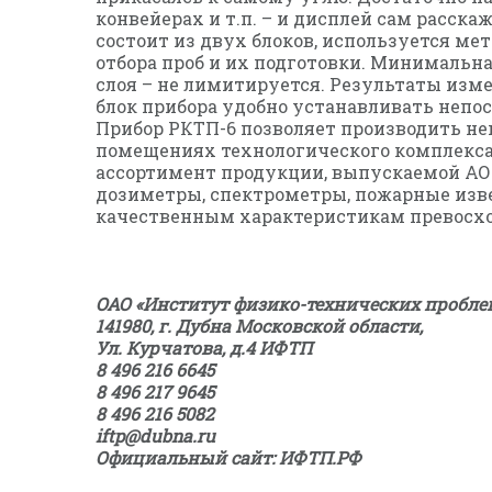
конвейерах и т.п. – и дисплей сам расск
состоит из двух блоков, используется ме
отбора проб и их подготовки. Минимальн
слоя – не лимитируется. Результаты из
блок прибора удобно устанавливать непос
Прибор РКТП-6 позволяет производить н
помещениях технологического комплекса
ассортимент продукции, выпускаемой АО 
дозиметры, спектрометры, пожарные изве
качественным характеристикам превосхо
ОАО «Институт физико-технических проблем
141980, г. Дубна Московской области,
Ул. Курчатова, д.4 ИФТП
8 496 216 6645
8 496 217 9645
8 496 216 5082
iftp@dubna.ru
Официальный сайт: ИФТП.РФ