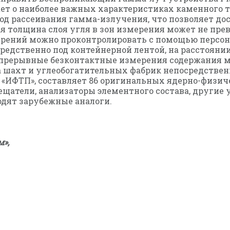
ажет о наиболее важных характеристиках каменного т
тод рассеивания гамма-излучения, что позволяет до
ая толщина слоя угля в зон измерения может не пре
мерений можно проконтролировать с помощью персо
редственно под контейнерной лентой, на расстоянии
епрерывные безконтактные измерения содержания м
 шахт и углеобогатительных фабрик непосредствен
«ИФТП», составляет 86 оригинальных ядерно-физиче
щатели, анализаторы элементного состава, другие у
дят зарубежные аналоги.
»,