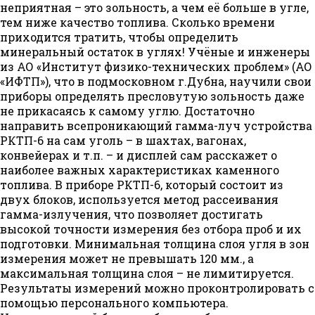
неприятная – это зольность, а чем её больше в угле,
тем ниже качество топлива. Сколько времени
приходится тратить, чтобы определить
минеральный остаток в углях! Учёные и инженеры
из АО «Институт физико-технических проблем» (АО
«ИФТП»), что в подмосковном г.Дубна, научили свои
приборы определять пресловутую зольность даже
не прикасаясь к самому углю. Достаточно
направить всепроникающий гамма-луч устройства
РКТП-6 на сам уголь – в шахтах, вагонах,
конвейерах и т.п. – и дисплей сам расскажет о
наиболее важных характеристиках каменного
топлива. В приборе РКТП-6, который состоит из
двух блоков, используется метод рассеивания
гамма-излучения, что позволяет достигать
высокой точности измерения без отбора проб и их
подготовки. Минимальная толщина слоя угля в зон
измерения может не превышать 120 мм., а
максимальная толщина слоя – не лимитируется.
Результаты измерений можно проконтролировать с
помощью персонального компьютера.