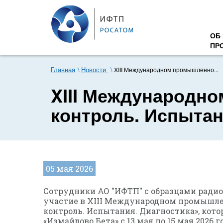
ОБ
ПР
Главная
Новости
XIII Международном промышленно...
XIII Международ
контроль. Испытан
05 мая 2026
Сотрудники АО "ИФТП" с образцами ради
участие в XIII Международном промыш
контроль. Испытания. Диагностика», кото
«Измайлово Бета» с 13 мая по 15 мая 2026 г