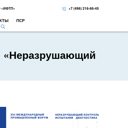
 «ИФТП»
+7 (496) 216-66-45
КТЫ
ПСР
м «Неразрушающий