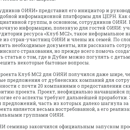
удников ОИЯИ» представил его инициатор и руковод
одобной информационной платформы для ЦЕРН. Как с
иативной группы, в основном, сотрудников ОИЯИ. В
авочную информацию, полезную для гостей ОИЯИ: уч
дитории ресурса «Клуб MC2», такое неформальное н
 из стран-участниц ОИЯИ и члены их семей. По сло
ить необходимые документы, или рассказать сотру
инского страхования, но прежде всего помочь созд
 статьи о том, где в Дубне можно погулять с детьм
 решить некоторые бытовые вопросы.
роекта Клуб MC2 для ОИЯИ получился даже шире, че
е предложения от дубненских компаний для сотруд
ности с почти 20 компаниями о предоставлении ски
витию проекта. Проект, неофициально начавшийся 
ногие его аспекты требуют дальнейшей проработки.
 предложений, часть из которых далеко шагнула за
кта является весьма востребованной, а его реализа
альными группами ОИЯИ.
И семинар закончился официальным запуском проек