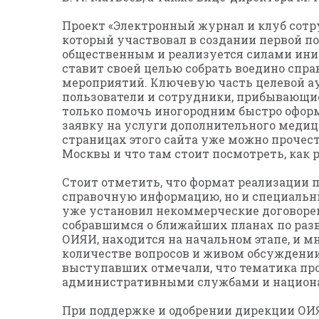
Проект «Электронный журнал и клуб сотр
который участвовал в создании первой п
общественным и реализуется силами иниц
ставит своей целью собрать воедино спр
мероприятий. Ключевую часть целевой ау
пользователи и сотрудники, прибывающие
только помочь иногородним быстро оформ
заявку на услуги дополнительного медиц
страницах этого сайта уже можно прочесть
Москвы и что там стоит посмотреть, как
Стоит отметить, что формат реализации п
справочную информацию, но и специальны
уже установил некоммерческие договорен
собравшимся о ближайших планах по раз
ОИЯИ, находится на начальном этапе, и м
количестве вопросов и живом обсуждении
выступавших отмечали, что тематика прое
административными службами и национ
При поддержке и одобрении дирекции ОИЯ