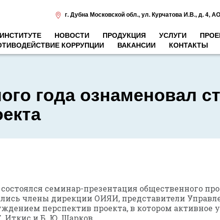
г. Дубна Московской обл.
,
ул. Курчатова И.В., д. 4
,
АО
 ИНСТИТУТЕ
НОВОСТИ
ПРОДУКЦИЯ
УСЛУГИ
ПРОЕ
ОТИВОДЕЙСТВИЕ КОРРУПЦИИ
ВАКАНСИИ
КОНТАКТЫ
го года ознаменовал ст
оекта
И состоялся семинар-презентация общественного пр
ались члены дирекции ОИЯИ, представители Управл
уждением перспектив проекта, в котором активное 
. Иткис и Б. Ю. Шарков.