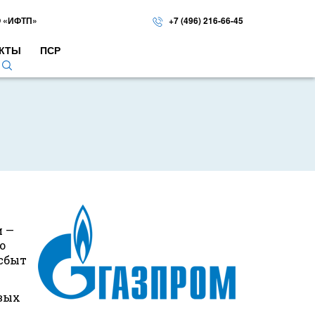
 «ИФТП»
+7 (496) 216-66-45
КТЫ
ПСР
и —
о
 сбыт
овых