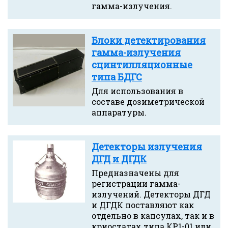
гамма-излучения.
Блоки детектирования
гамма-излучения
сцинтилляционные
типа БДГС
Для использования в
составе дозиметрической
аппаратуры.
Детекторы излучения
ДГД и ДГДК
Предназначены для
регистрации гамма-
излучений. Детекторы ДГД
и ДГДК поставляют как
отдельно в капсулах, так и в
криостатах типа КР1-01 или