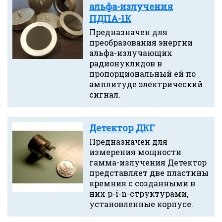
альфа-излучения
ПДПА-1К
Предназначен для
преобразования энергии
альфа-излучающих
радионуклидов в
пропорциональный ей по
амплитуде электрический
сигнал.
Детектор ДКГ
Предназначен для
измерения мощности
гамма-излучения Детектор
представляет две пластины
кремния с созданными в
них p-i-n-структурами,
установленные корпусе.