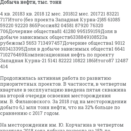
Добыча нефти, тыс. тонн
4 кв. 20183 кв. 2018 12 мес. 201812 мес. 201721 83221
717Итого (без проекта Западная Курна-2)85 61085
59220 92220 865Россия82 04581 87920 76320
706Дочерние общества81 41280 995159159Доля в
добыче зависимых обществ633884910852За
рубежом3 5653 713497457Дочерние общества1 9012
003413395Доля в добыче зависимых обществ1 6641
710276469Компенсационная нефть по проекту
Западная Курна-21 5141 82222 10822 186Итого87 12487
414
Продолжилась активная работа по развитию
приоритетных проектов. В частности, в четвертом
квартале в эксплуатацию введена пятая скважина
на второй очереди освоения месторождения
им. В. Филановского. За 2018 год на месторождении
добыто 6,1 млн тонн нефти, что на 32% больше по
сравнению с 2017 годом.
На месторождении им. Ю. Корчагина в четвертом
квартале 2018 года добыча выросла на 15% по